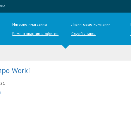
иях
Интернет-магазины
Лизинговые компании
Ремонт квартир и офисов
Службы такси
про Worki
-21
u