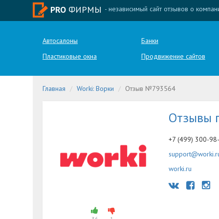
PRO
ФИРМЫ
- независимый сайт отзывов о компан
Автосалоны
Банки
Пластиковые окна
Продвижение сайтов
Главная
Worki: Ворки
Отзыв №793564
Отзывы 
+7 (499) 300-98
support@worki.r
worki.ru
36
1