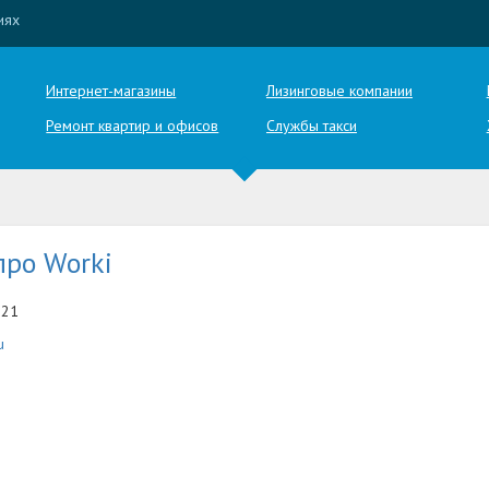
иях
Интернет-магазины
Лизинговые компании
Ремонт квартир и офисов
Службы такси
про Worki
-21
u