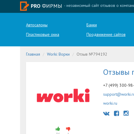
PRO
ФИРМЫ
- независимый сайт отзывов о компан
Автосалоны
Банки
Пластиковые окна
Продвижение сайтов
Главная
Worki: Ворки
Отзыв №794192
Отзывы 
+7 (499) 300-98
support@worki.r
worki.ru
36
1