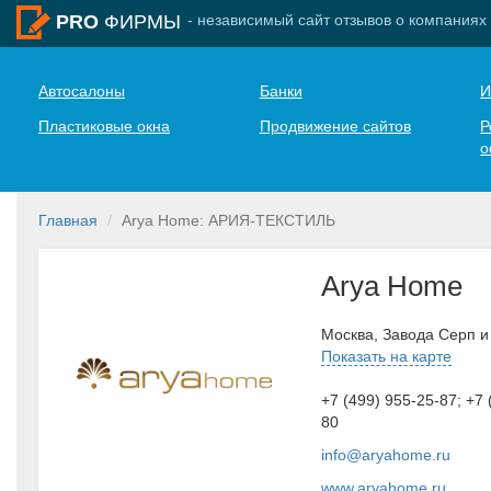
- независимый сайт отзывов о компаниях
PRO
ФИРМЫ
Автосалоны
Банки
И
Пластиковые окна
Продвижение сайтов
Р
о
Главная
Arya Home: АРИЯ-ТЕКСТИЛЬ
Arya Home
Москва, Завода Серп и
Показать на карте
+7 (499) 955-25-87; +7 
80
info@aryahome.ru
www.aryahome.ru