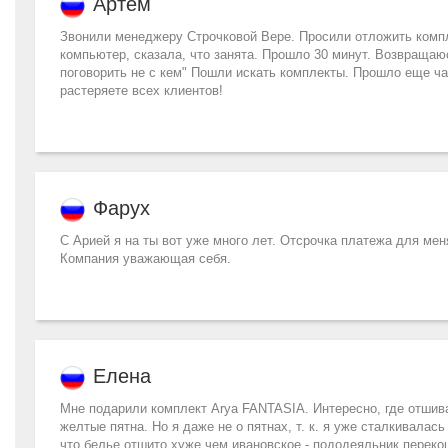
Артем
Звонили менеджеру Строчковой Вере. Просили отложить компле
компьютер, сказала, что занята. Прошло 30 минут. Возвращаюсь
поговорить не с кем" Пошли искать комплекты. Прошло еще ча
растеряете всех клиентов!
Фарух
С Арией я на ты вот уже много лет. Отсрочка платежа для меня
Компания уважающая себя.
Елена
Мне подарили комплект Arya FANTASIA. Интересно, где отшиваю
желтые пятна. Но я даже не о пятнах, т. к. я уже сталкивалас
что белье отшито хуже чем ивановское - пододеяльник переко