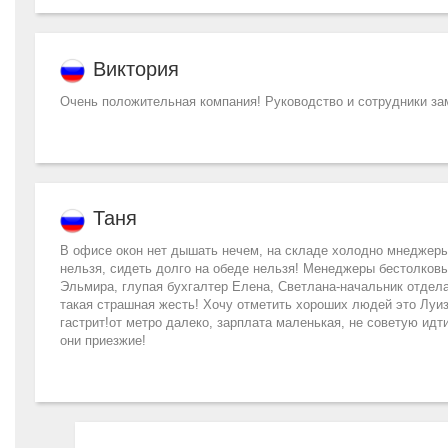
Виктория
Очень положительная компания! Руководство и сотрудники зам
Таня
В офисе окон нет дышать нечем, на складе холодно мнеджеры 
нельзя, сидеть долго на обеде нельзя! Менеджеры бестолковые
Эльмира, глупая бухгалтер Елена, Светлана-начальник отдела,
такая страшная жесть! Хочу отметить хороших людей это Луиза
гастрит!от метро далеко, зарплата маленькая, не советую идти 
они приезжие!