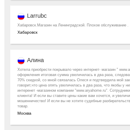
Larrubc
Хабаровск.Магазин на Ленинградской. Плохое обслуживание . 
Хабаровск
Алина
Хотела приобрести покрывало через интернет- магазин " www.a
оформления итоговая сумма увеличилась в два раза, следова
70% скидкой, со мной связалась Олеся и подтвердила мой зака
говорит,что цена опять увеличилась в два раза, что якобы у 
интеренет -магазином компании "www.aryahome.ru". Сотрудник
клиента! И если вы ставите цены какие вам хочется, и увеличив
мошенничество! И если вы не хотите судебные разбирательств
товар.
Москва