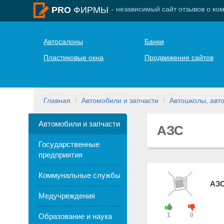
- независимый сайт отзывов о ко
PRO
ФИРМЫ
Автосалоны
Банки
Пластиковые окна
Продвижение сайтов
Главная
Автомобили и запчасти
Автошколы, авт
Автомобили и запчасти
АЗС
Государственные
предприятия
Коммунальные службы
АЗС
Медучреждения
1
0
Образование и наука