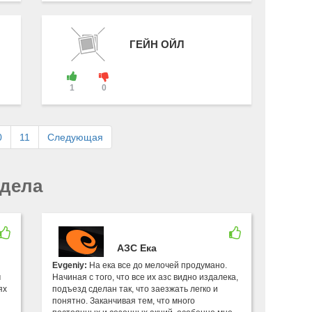
ГЕЙН ОЙЛ
1
0
0
11
Следующая
здела
АЗС Ека
Evgeniy:
На ека все до мелочей продумано.
м
Начиная с того, что все их азс видно издалека,
ях
подъезд сделан так, что заезжать легко и
понятно. Заканчивая тем, что много