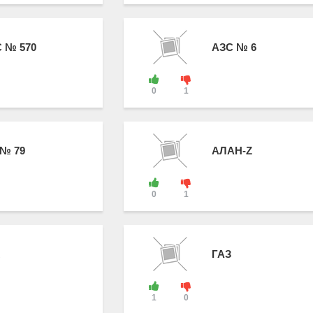
 № 570
АЗС № 6
0
1
№ 79
АЛАН-Z
0
1
ГАЗ
1
0