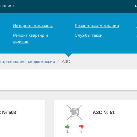
мпаниях
Интернет-магазины
Лизинговые компании
Ремонт квартир и
Службы такси
офисов
острахование, медкомиссии
АЗС
 № 503
АЗС № 51
1
0