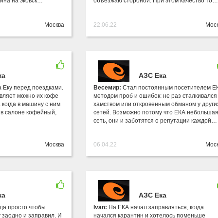
ина на эковск…
объезжаю стороной. При этом качество то…
Москва
22.06.22
Мос
ка
АЗС Ека
 Еку перед поездками.
Весемир:
Стал постоянным посетителем Е
вляет можно их кофе
методом проб и ошибок: не раз сталкивался
а когда в машину с ним
хамством или откровенным обманом у други
 в салоне кофейный,
сетей. Возможно потому что ЕКА небольша
сеть, они и заботятся о репутации каждой…
Москва
06.04.22
Мос
ка
АЗС Ека
юда просто чтобы
Ivan:
На ЕКА начал заправляться, когда
 заодно и заправил. И
начался карантин и хотелось поменьше