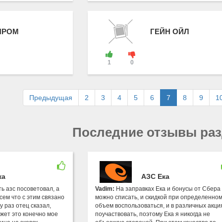
ПРОМ
ГЕЙН ОЙЛ
1
0
Предыдущая
2
3
4
5
6
7
8
9
1
Последние отзывы ра
ка
АЗС Ека
ть азс посоветовал, а
Vadim:
На заправках Ека и бонусы от Сбера
сем что с этим связано
можно списать, и скидкой при определенно
 раз отец сказал,
объем воспользоваться, и в различных акци
жет это конечно мое
поучаствовать, поэтому Ека я никогда не