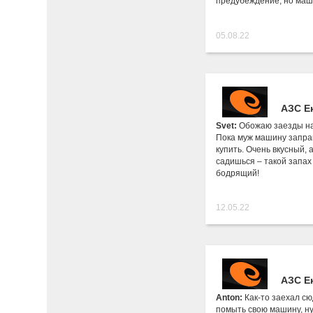
предубеждение, но маш
05.08.22
АЗС Е
Svet:
Обожаю заезды на
Пока муж машину запра
купить. Очень вкусный, 
садишься – такой запах
бодрящий!
12.05.22
АЗС Е
Anton:
Как-то заехал с
помыть свою машину, ну