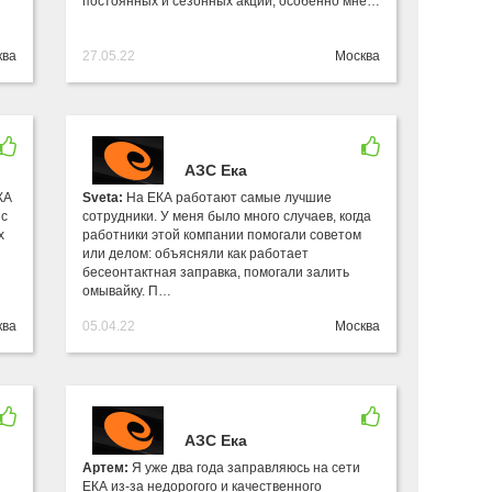
постоянных и сезонных акций, особенно мне…
ква
27.05.22
Москва
АЗС Ека
КА
Sveta:
На ЕКА работают самые лучшие
 с
сотрудники. У меня было много случаев, когда
х
работники этой компании помогали советом
я
или делом: объясняли как работает
бесеонтактная заправка, помогали залить
омывайку. П…
ква
05.04.22
Москва
АЗС Ека
Артем:
Я уже два года заправляюсь на сети
ЕКА из-за недорогого и качественного