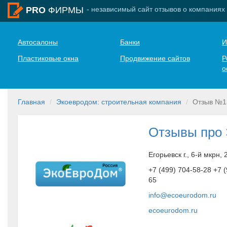
- независимый сайт отзывов о компаниях
PRO
ФИРМЫ
Автосалоны
Банки
И
Пластиковые окна
Продвижение сайтов
Р
о
Главная
Экоевродом: строительная компания
Отзыв №1
Отзывы про
Егорьевск г., 6-й мкрн,
+7 (499) 704-58-28 +7 
65
info@ecoeurodom.ru
ecoeurodom.ru