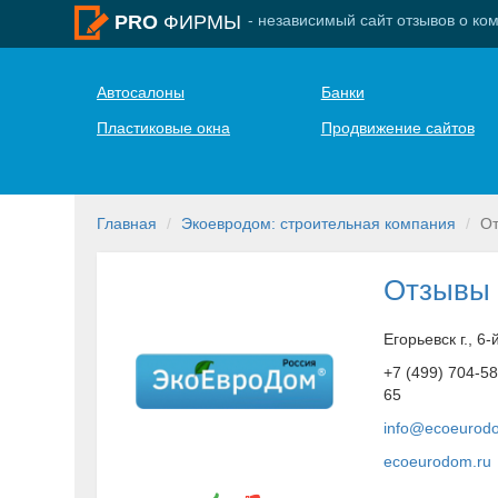
- независимый сайт отзывов о ко
PRO
ФИРМЫ
Автосалоны
Банки
Пластиковые окна
Продвижение сайтов
Главная
Экоевродом: строительная компания
О
Отзывы 
Егорьевск г., 6
+7 (499) 704-58
65
info@ecoeurod
ecoeurodom.ru