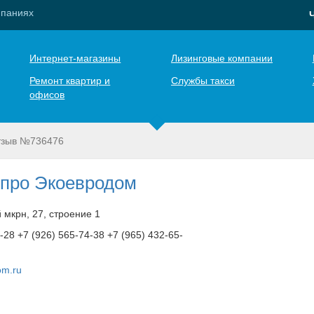
мпаниях
Интернет-магазины
Лизинговые компании
Ремонт квартир и
Службы такси
офисов
тзыв №736476
про Экоевродом
-й мкрн, 27, строение 1
-28 +7 (926) 565-74-38 +7 (965) 432-65-
om.ru