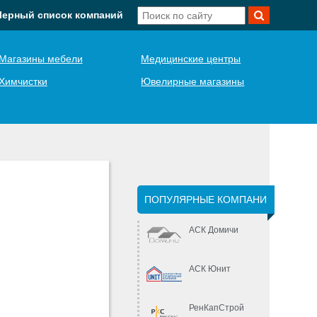
Черный список компаний
Магазины мебели
Медицинские центры
Химчистки
Ювелирные магазины
ПОПУЛЯРНЫЕ КОМПАНИ
АСК Домичи
АСК Юнит
РенКапСтрой