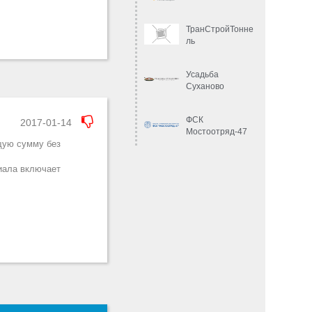
ТранСтройТонне
ль
Усадьба
Суханово
ФСК
2017-01-14
Мостоотряд-47
щую сумму без
риала включает