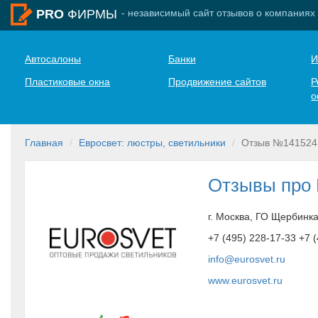
- независимый сайт отзывов о компаниях
PRO
ФИРМЫ
Автосалоны
Банки
И
Пластиковые окна
Продвижение сайтов
Р
о
Главная
Евросвет: люстры, светильники
Отзыв №141524
Отзывы про 
г. Москва, ГО Щербинка
+7 (495) 228-17-33 +7 
info@eurosvet.ru
www.eurosvet.ru