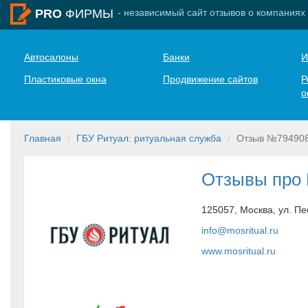
- независимый сайт отзывов о компаниях
PRO
ФИРМЫ
Автосалоны
Банки
И
Пластиковые окна
Продвижение сайтов
Р
о
Главная
ГБУ Ритуал: ритуальная служба
Отзыв №79490
Отзывы про 
125057, Москва, ул. Пе
info@mosritual.ru
www.mosritual.ru