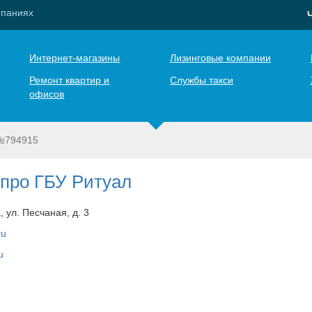
мпаниях
Интернет-магазины
Лизинговые компании
Ремонт квартир и
Службы такси
офисов
№794915
про ГБУ Ритуал
 ул. Песчаная, д. 3
ru
u