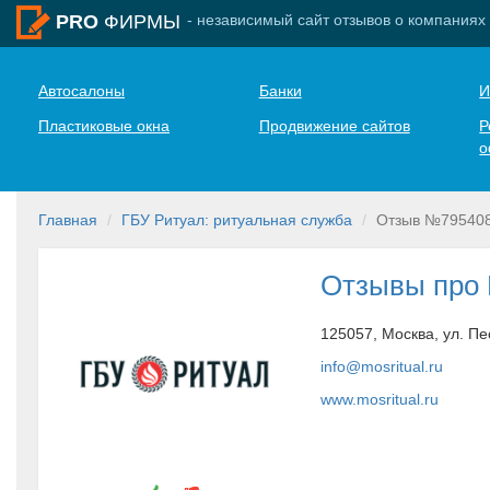
- независимый сайт отзывов о компаниях
PRO
ФИРМЫ
Автосалоны
Банки
И
Пластиковые окна
Продвижение сайтов
Р
о
Главная
ГБУ Ритуал: ритуальная служба
Отзыв №79540
Отзывы про 
125057, Москва, ул. Пе
info@mosritual.ru
www.mosritual.ru