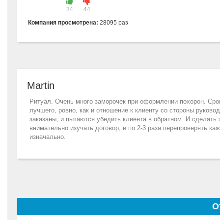
34
44
Компания просмотрена:
28095 раз
Martin
Ритуал. Очень много заморочек при оформлении похорон. Срок
лучшего, ровно, как и отношение к клиенту со стороны руково
заказаны, и пытаются убедить клиента в обратном. И сделать 
внимательно изучать договор, и по 2-3 раза перепроверять ка
изначально.
О