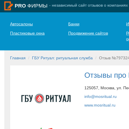
- независимый сайт отзывов о компаниях
PRO
ФИРМЫ
Автосалоны
Банки
И
Пластиковые окна
Продвижение сайтов
Р
о
Главная
ГБУ Ритуал: ритуальная служба
Отзыв №79732
Отзывы про 
125057, Москва, ул. Пе
info@mosritual.ru
www.mosritual.ru