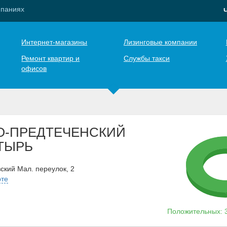
мпаниях
Интернет-магазины
Лизинговые компании
Ремонт квартир и
Службы такси
офисов
О-ПРЕДТЕЧЕНСКИЙ
ТЫРЬ
ский Мал. переулок, 2
рте
Положительных: 3