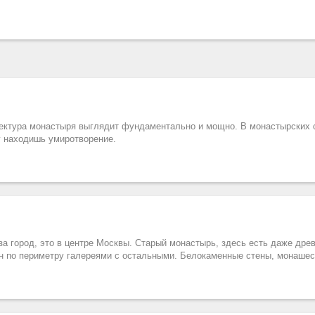
тектура монастыря выглядит фундаментально и мощно. В монастырских 
у находишь умиротворение.
за город, это в центре Москвы. Старый монастырь, здесь есть даже дре
н по периметру галереями с остальными. Белокаменные стены, монашес