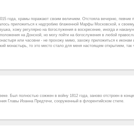
2015 года, храмы поражают своим величием. Отстояла вечерню, певчие п
далось приложиться к надгробию блаженной Марфы Московской, к своему
вушка, хожу регулярно на богослужения в воскресение, иногда и наканун
оложения на Донской, но могу пойти на богослужения в любой правосл
настыря или часовни - не прохожу мимо, захожу приложиться к иконам 
кий монастырь, то это место стало для меня настоящем открытием, так
ке. Был полностью сожжен в войну 1812 года, заново отстроен в конце 
ения Главы Иоанна Предтечи, сооруженный в флорентийском стиле.