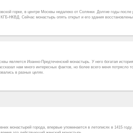
вской горке, в центре Москвы недалеко от Солянки. Долгие годы после
 КГБ-НКВД. Сейчас монастырь опять открыт и его здания восстановлены
квы является Иоанно-Предтеченский монастырь. У него богатая истори
ссказал нам много интересных фактов, но более всего меня потрясло то
овались в разных целях.
вних монастырей города, впервые упоминается в летописях в 1415 году
 время это действующий женский монастырь.