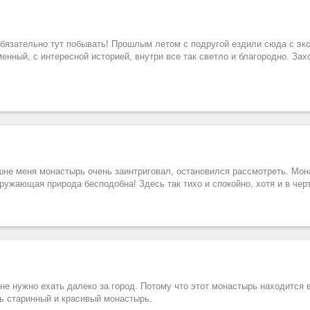
бязательно тут побывать! Прошлым летом с подругой ездили сюда с эк
енный, с интересной историей, внутри все так светло и благородно. Зах
ешне меня монастырь очень заинтриговал, остановился рассмотреть. Мо
ужающая природа бесподобна! Здесь так тихо и спокойно, хотя и в черт
не нужно ехать далеко за город. Потому что этот монастырь находится 
ь старинный и красивый монастырь.