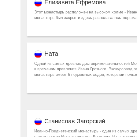
Елизавета Ефремова
Этот монастырь расположен на высоком холме - Ивано
монастырь был закрыт и здесь располагалась тюрьма
Ната
Одной из самых древних достопримечательностей Мос
к временам правления Ивана Грозного. Экскурсовод ра
монастырь имеет 6 подземных ходов, которыми польз
Станислав Загорский
Иоанно-Предчетенский монастырь - один из самых дре
самом центре Москвы рядом с Кремлем. В настоящее