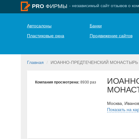
- независимый сайт отзывов о ко
PRO
ФИРМЫ
Автосалоны
Банки
Пластиковые окна
Продвижение сайтов
Главная
ИОАННО-ПРЕДТЕЧЕНСКИЙ МОНАСТЫРЬ
ИОАНН
Компания просмотрена:
8930 раз
МОНАС
Москва, Иванов
Показать на ка