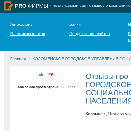
- независимый сайт отзывов о компаниях
PRO
ФИРМЫ
Автосалоны
Банки
И
Пластиковые окна
Продвижение сайтов
Р
о
Главная
КОЛОМЕНСКОЕ ГОРОДСКОЕ УПРАВЛЕНИЕ СОЦ
Отзывы пр
5
17
ГОРОДСКОЕ
Компания просмотрена:
5938 раз
СОЦИАЛЬН
НАСЕЛЕНИ
Коломна г., Чкалова ул