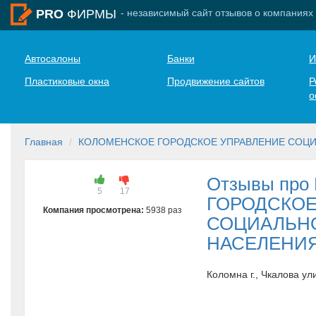
- независимый сайт отзывов о компаниях
PRO
ФИРМЫ
Автосалоны
Банки
И
Пластиковые окна
Продвижение сайтов
Р
о
Главная
КОЛОМЕНСКОЕ ГОРОДСКОЕ УПРАВЛЕНИЕ СОЦ
Отзывы пр
5
17
ГОРОДСКОЕ
Компания просмотрена:
5938 раз
СОЦИАЛЬН
НАСЕЛЕНИ
Коломна г., Чкалова ул