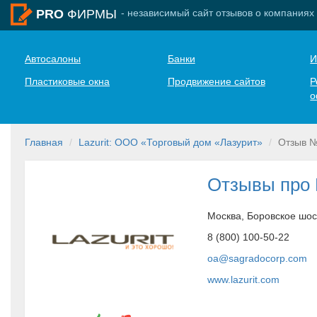
- независимый сайт отзывов о компаниях
PRO
ФИРМЫ
Автосалоны
Банки
И
Пластиковые окна
Продвижение сайтов
Р
о
Главная
Lazurit: ООО «Торговый дом «Лазурит»
Отзыв 
Отзывы про L
Москва, Боровское шос
8 (800) 100-50-22
oa@sagradocorp.com
www.lazurit.com