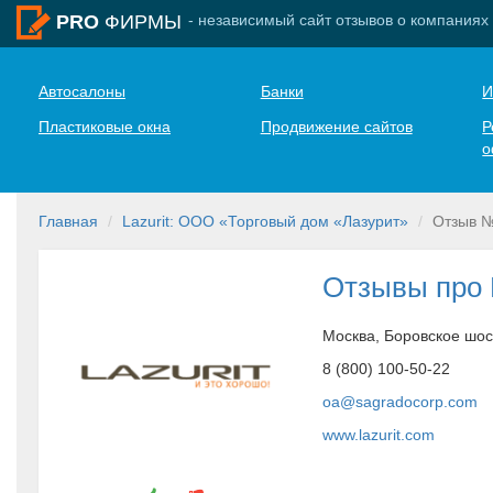
- независимый сайт отзывов о компаниях
PRO
ФИРМЫ
Автосалоны
Банки
И
Пластиковые окна
Продвижение сайтов
Р
о
Главная
Lazurit: ООО «Торговый дом «Лазурит»
Отзыв 
Отзывы про L
Москва, Боровское шос
8 (800) 100-50-22
oa@sagradocorp.com
www.lazurit.com