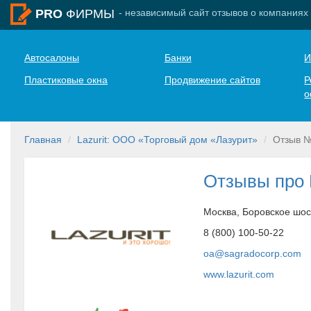
- независимый сайт отзывов о компаниях
PRO
ФИРМЫ
Автосалоны
Банки
И
Пластиковые окна
Продвижение сайтов
Р
о
Главная
Lazurit: ООО «Торговый дом «Лазурит»
Отзыв 
Отзывы про L
Москва, Боровское шос
8 (800) 100-50-22
oa@sagradocorp.com
www.lazurit.com