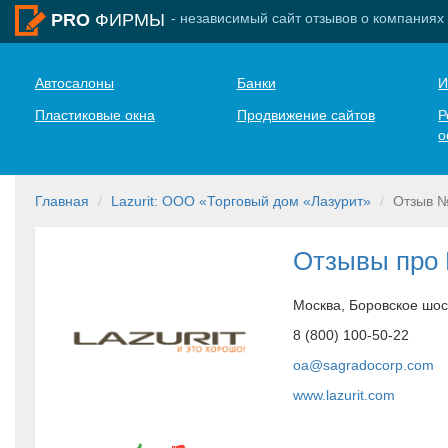
- независимый сайт отзывов о компаниях
PRO
ФИРМЫ
Автосалоны
Банки
И
Пластиковые окна
Продвижение сайтов
Р
о
Главная
Lazurit: ООО «Торговый дом «Лазурит»
Отзыв 
Отзывы про L
Москва, Боровское шос
8 (800) 100-50-22
oa@sagradocorp.com
www.lazurit.com