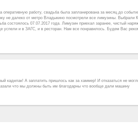
а оперативную работу, свадьба была запланирована за месяц до события
янку не далеко от метро Владыкино посмотрели все лимузины. Выбрали
ба состоялось 07.07.2017 года. Лимузин приехал заранее, чистый наря
е успели и в ЗАГС, и в ресторан. Нам все понравилось. Будем Вас рек
й кадилак! А заплатить пришлось как за хаммер! И отказаться не могл
казали что мы должны быть им благодарны что вообще дали машину