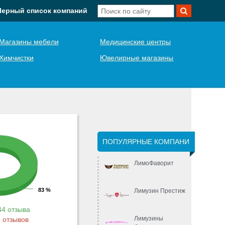
Черный список компаний
Магазины мебели
Медицинские центры
Химчистки
Ювелирные магазины
ПОПУЛЯРНЫЕ КОМПАНИ
ЛимоФаворит
83 %
Лимузин Престиж
44 отзыва
Лимузины
 отзывов