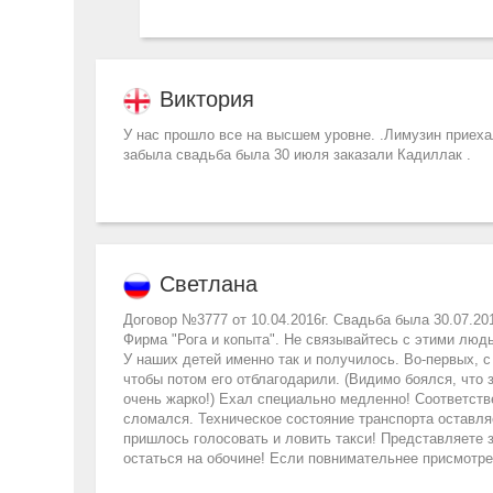
Виктория
У нас прошло все на высшем уровне. .Лимузин приех
забыла свадьба была 30 июля заказали Кадиллак .
Светлана
Договор №3777 от 10.04.2016г. Свадьба была 30.07.201
Фирма "Рога и копыта". Не связывайтесь с этими людь
У наших детей именно так и получилось. Во-первых, 
чтобы потом его отблагодарили. (Видимо боялся, что 
очень жарко!) Ехал специально медленно! Соответстве
сломался. Техническое состояние транспорта оставля
пришлось голосовать и ловить такси! Представляете з
остаться на обочине! Если повнимательнее присмотре