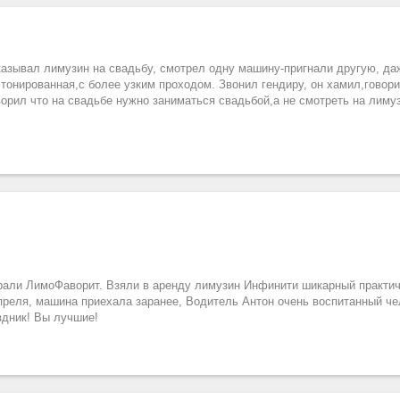
казывал лимузин на свадьбу, смотрел одну машину-пригнали другую, да
 тонированная,с более узким проходом. Звонил гендиру, он хамил,говор
ворил что на свадьбе нужно заниматься свадьбой,а не смотреть на лимуз
рали ЛимоФаворит. Взяли в аренду лимузин Инфинити шикарный практи
преля, машина приехала заранее, Водитель Антон очень воспитанный ч
здник! Вы лучшие!