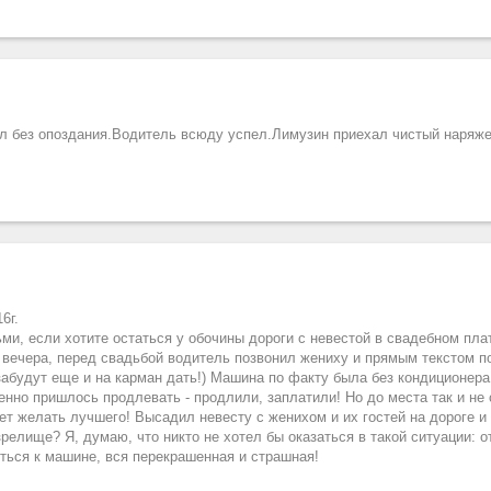
ал без опоздания.Водитель всюду успел.Лимузин приехал чистый наряже
6г.
ми, если хотите остаться у обочины дороги с невестой в свадебном плат
с вечера, перед свадьбой водитель позвонил жениху и прямым текстом п
забудут еще и на карман дать!) Машина по факту была без кондиционера
нно пришлось продлевать - продлили, заплатили! Но до места так и не 
ет желать лучшего! Высадил невесту с женихом и их гостей на дороге и
релище? Я, думаю, что никто не хотел бы оказаться в такой ситуации: о
ться к машине, вся перекрашенная и страшная!