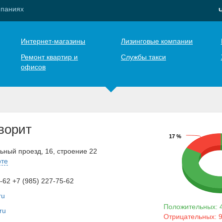
мпаниях
Интернет-магазины
Лизинговые компании
Ремонт квартир и
Службы такси
офисов
ворит
17 %
ьный проезд, 16, строение 22
рте
-62 +7 (985) 227-75-62
ru
Положительных: 
ru
Отрицательных: 9