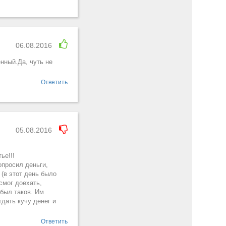
06.08.2016
нный.Да, чуть не
Ответить
05.08.2016
ье!!!
опросил деньги,
 (в этот день было
смог доехать,
 был таков. Им
тдать кучу денег и
Ответить