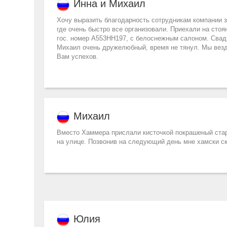
Инна и Михаил
Хочу выразить благодарность сотрудникам компании з
где очень быстро все организовали. Приехали на сто
гос. номер А553НН197, с белоснежным салоном. Свадь
Михаил очень дружелюбный, время не тянул. Мы везд
Вам успехов.
Михаил
Вместо Хаммера прислали кисточкой покрашеный стары
на улице. Позвонив на следующий день мне хамски с
Юлия