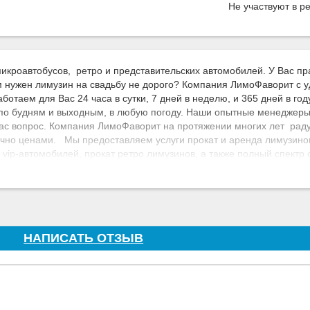
Не участвуют в р
икроавтобусов, ретро и представительских автомобилей. У Вас п
 нужен лимузин на свадьбу не дорого? Компания ЛимоФаворит с 
отаем для Вас 24 часа в сутки, 7 дней в неделю, и 365 дней в году
 по будням и выходным, в любую погоду. Наши опытные менеджер
ас вопрос. Компания ЛимоФаворит на протяжении многих лет раду
чно ценами. Мы предоставляем услуги прокат и аренда лимузинов
 vip-автомобилей, прокат ретро лимузинов, а также полный спектр
одит на свадьбу, день рождение, поездку в роддом, на вечеринку, 
 в нашей компании, значит получить скидку, наукрашение свадебног
лубей в подарок.Аренда лимузина является практически неотъемл
дьбу в нашей компании–это получить гарантию надежности и качест
 которую мы с удовольствием и большим успехом выполняем многи
оснащены по высшему классу современной техники. Мы поможем В
НАПИСАТЬ ОТЗЫВ
ля любого праздничного мероприятия или свадьбы на выгодных дл
вкус и бюджет, разных цветов.С целью удовлетворить запросы наш
музины марки Линкольн, так и новый лимузин Мега Хаммер в полн