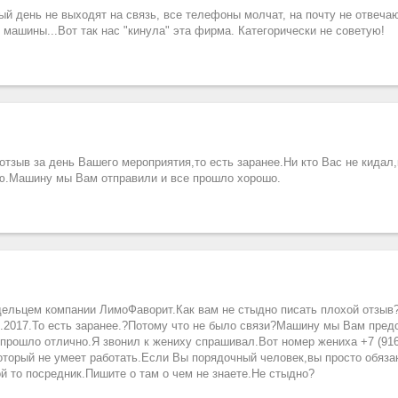
й день не выходят на связь, все телефоны молчат, на почту не отвечаю
 машины...Вот так нас "кинула" эта фирма. Категорически не советую!
тзыв за день Вашего мероприятия,то есть заранее.Ни кто Вас не кидал,
ю.Машину мы Вам отправили и все прошло хорошо.
ельцем компании ЛимоФаворит.Как вам не стыдно писать плохой отзыв
06.2017.То есть заранее.?Потому что не было связи?Машину мы Вам пре
прошло отлично.Я звонил к жениху спрашивал.Вот номер жениха +7 (916)
оторый не умеет работать.Если Вы порядочный человек,вы просто обяза
й то посредник.Пишите о там о чем не знаете.Не стыдно?