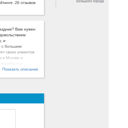
большого города
ейтинге:
26 отзывов
раздник? Вам нужен
удовольствием
, и
ы с большим
ет своих клиентов
 в Москве и
 свадебных и
встречу в аэропорту
Показать описание
о лимузина, букет
емой частью
во. Доставлять
е годы. Все
ам подобрать
я Вас условиях. В
их клиентов, с
ый рост.