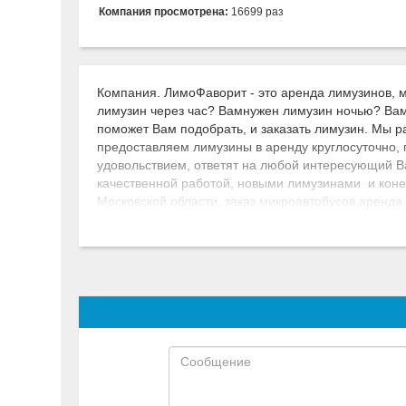
Компания просмотрена:
16699 раз
Компания. ЛимоФаворит - это аренда лимузинов, м
лимузин через час? Вамнужен лимузин ночью? Вам
поможет Вам подобрать, и заказать лимузин. Мы раб
предоставляем лимузины в аренду круглосуточно,
удовольствием, ответят на любой интересующий В
качественной работой, новыми лимузинами и коне
Московской области, заказ микроавтобусов,аренда
праздничных услуг.Лимузин напрокат идеально подх
и вокзале, лимузин на девичник. Заказать лимузин
невесты, наклейки, шары, молодоженам выпуск го
современного праздника. Заказать лимузин на сва
праздник Вам и Вашим близким, это наша работа,
лимузины в прекрасном техническом состоянии, 
наиболее подходящий лимузин напрокат дешево, д
нашей компании можно заказать лимузин на любой 
любым достатком, мы предлагаем, как дешевые ли