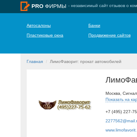
- независимый сайт отзывов о ко
PRO
ФИРМЫ
Автосалоны
Банки
Пластиковые окна
Продвижение сайтов
Главная
ЛимоФаворит: прокат автомобилей
ЛимоФа
Москва, Сигнал
Показать на ка
+7 (495) 227-75
2277562@mail.
www.limofavorit.