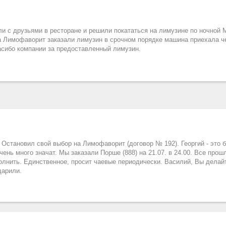
и с друзьями в ресторане и решили покататься на лимузине по ночной 
на Лимофаворит заказали лимузин в срочном порядке машина приехала че
асибо компании за предоставленный лимузин.
 Остановил свой выбор на Лимофаворит (договор № 192). Георгий - это 
ень много значат. Мы заказали Порше (888) на 21.07. в 24.00. Все прош
олнить. Единственное, просит чаевые периодически. Василий, Вы делай
дарили.