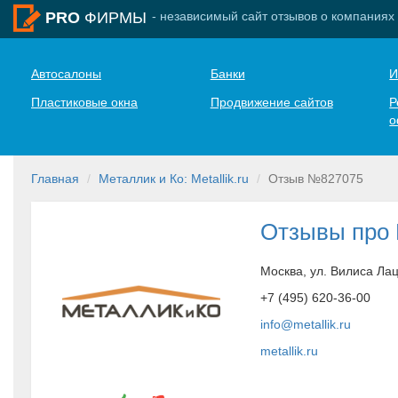
- независимый сайт отзывов о компаниях
PRO
ФИРМЫ
Автосалоны
Банки
И
Пластиковые окна
Продвижение сайтов
Р
о
Главная
Металлик и Ко: Metallik.ru
Отзыв №827075
Отзывы про 
Москва, ул. Вилиса Лац
+7 (495) 620-36-00
info@metallik.ru
metallik.ru