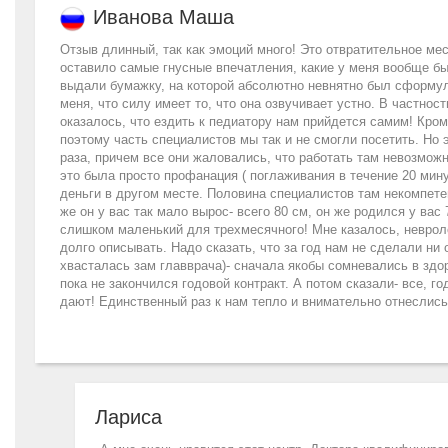
Иванова Маша
Отзыв длинный, так как эмоций много! Это отвратительное ме
оставило самые гнусные впечатления, какие у меня вообще бы
выдали бумажку, на которой абсолютно невнятно был сформу
меня, что силу имеет то, что она озвучивает устно. В частно
оказалось, что ездить к педиатору нам прийдется самим! Кроме
поэтому часть специалистов мы так и не смогли посетить. Но 
раза, причем все они жаловались, что работать там невозможно
это была просто профанация ( поглаживания в течение 20 мин
деньги в другом месте. Половина специалистов там некомпете
же он у вас так мало вырос- всего 80 см, он же родился у вас
слишком маленький для трехмесячного! Мне казалось, невроло
долго описывать. Надо сказать, что за год нам не сделали ни
хвасталась зам главврача)- сначала якобы сомневались в здоров
пока не закончился годовой контракт. А потом сказали- все, 
дают! Единственный раз к нам тепло и внимательно отнеслись,
Лариса