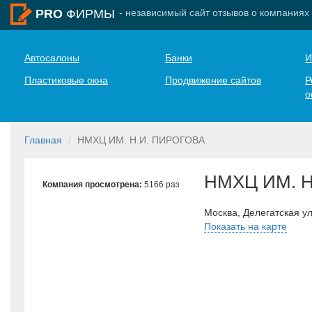
- независимый сайт отзывов о компаниях
PRO
ФИРМЫ
Автосалоны
Банки
И
Пластиковые окна
Продвижение сайтов
Р
о
Главная
НМХЦ ИМ. Н.И. ПИРОГОВА
НМХЦ ИМ. Н
Компания просмотрена:
5166 раз
Москва, Делегатская ул
Показать на карте