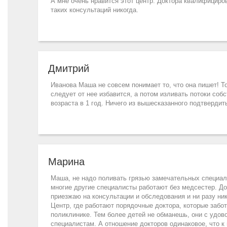
А мне очень нравится этот центр. Доктора квалифицир
таких консультаций никогда.
Дмитрий
Иванова Маша не совсем понимает то, что она пишет! То
следует от нее избавится, а потом изливать потоки соб
возраста в 1 год. Ничего из вышесказанного подтвердить
Марина
Маша, не надо поливать грязью замечательных специали
многие другие специалисты работают без медсестер. Док
приезжаю на консультации и обследования и ни разу ни
Центр, где работают порядочные доктора, которые забот
поликлинике. Тем более детей не обманешь, они с удов
специалистам. А отношение докторов одинаковое, что к