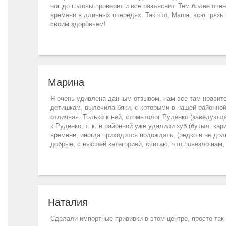
ног до головы проверит и всё разъяснит. Тем более оче
времени в длинных очередях. Так что, Маша, всю грязь
своим здоровьем!
Марина
Я очень удивлена данным отзывом, нам все там нравитс
детишкам, вылечила бяки, с которыми в нашей районно
отличная. Только к ней, стоматолог Руденко (заведующ
к Руденко, т. к. в районной уже удалили зуб (бутыл. кар
времени, иногда приходится подождать, (редко и не до
добрые, с высшей категорией, считаю, что повезло нам, 
Наталия
Сделали импортные прививки в этом центре, просто так