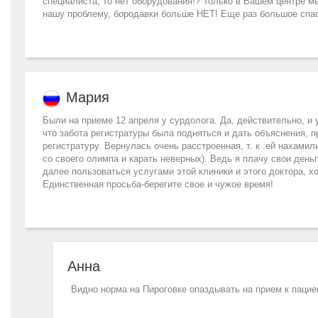
специалиста, то нет оборудования!? Только в Вашем центре 
нашу проблему, бородавки больше НЕТ! Еще раз большое спас
Мария
Были на приеме 12 апреля у сурдолога. Да, действительно, и у
что забота регистратуры была подняться и дать объяснения, 
регистратуру. Вернулась очень расстроенная, т. к .ей нахами
со своего олимпа и карать неверных). Ведь я плачу свои ден
далее пользоваться услугами этой клиники и этого доктора, х
Единственная просьба-берегите свое и чужое время!
Анна
Видно норма на Пироговке опаздывать на прием к пацие