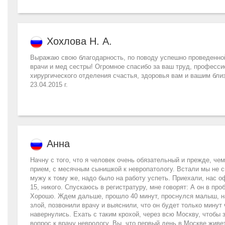
Хохлова Н. А.
Выражаю свою благодарность, по поводу успешно проведенно
врачи и мед сестры! Огромное спасибо за ваш труд, професс
хирургического отделения счастья, здоровья вам и вашим бли
23.04.2015 г.
Анна
Начну с того, что я человек очень обязательный и прежде, че
прием, с месячным сынишкой к невропатологу. Встали мы не све
мужу к тому же, надо было на работу успеть. Приехали, нас о
15, никого. Спускаюсь в регистратуру, мне говорят: А он в про
Хорошо. Ждем дальше, прошло 40 минут, проснулся малыш, на
злой, позвонили врачу и выяснили, что он будет только минут
навернулись. Ехать с таким крохой, через всю Москву, чтобы 
вопрос к врачу неврологу. Вы, что первый день в Москве живе