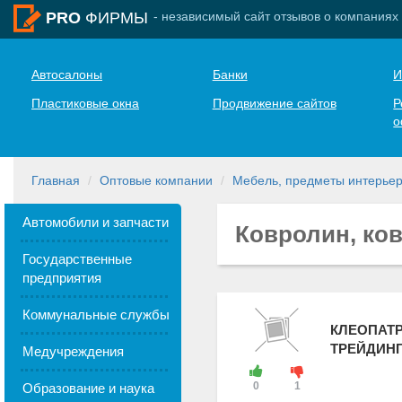
- независимый сайт отзывов о компаниях
PRO
ФИРМЫ
Автосалоны
Банки
И
Пластиковые окна
Продвижение сайтов
Р
о
Главная
Оптовые компании
Мебель, предметы интерьер
Автомобили и запчасти
Ковролин, ко
Государственные
предприятия
Коммунальные службы
КЛЕОПАТ
ТРЕЙДИНГ
Медучреждения
0
1
Образование и наука