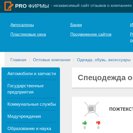
- независимый сайт отзывов о компаниях
PRO
ФИРМЫ
Автосалоны
Банки
И
Пластиковые окна
Продвижение сайтов
Р
о
Главная
Оптовые компании
Одежда, обувь, аксессуары
Автомобили и запчасти
Спецодежда о
Государственные
предприятия
Коммунальные службы
ПОЖТЕКС
Медучреждения
0
0
Образование и наука