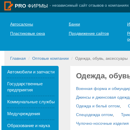
- независимый сайт отзывов о компаниях
PRO
ФИРМЫ
Автосалоны
Банки
И
Пластиковые окна
Продвижение сайтов
Р
о
Главная
Оптовые компании
Одежда, обувь, аксессуары
Автомобили и запчасти
Одежда, обувь
Государственные
Военная форма и обмундир
предприятия
Джинсы и джинсовая одежд
Коммунальные службы
Одежда и бельё оптом
,
Медучреждения
Спецодежда оптом
,
Трик
Чулочно-носочные изделия
Образование и наука