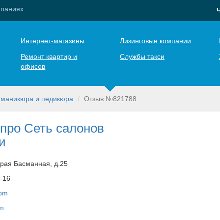
мпаниях
Интернет-магазины
Лизинговые компании
Ремонт квартир и
Службы такси
офисов
 маникюра и педикюра
Отзыв №821788
про Сеть салонов
и
арая Басманная, д.25
3-16
com
om