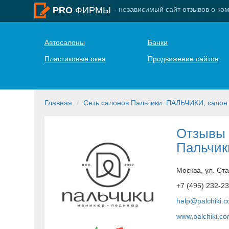
- независимый сайт отзывов о ко
PRO
ФИРМЫ
Автосалоны
Банки
Пластиковые окна
Продвижение сайтов
Главная
Сеть салонов Пальчики: ПАЛЬЧИКИ, салон
Отзывы 
Пальчик
Москва, ул. Ст
+7 (495) 232-2
help@palchiki.
www.palchiki.c