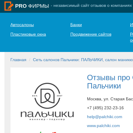
- независимый сайт отзывов о компаниях
PRO
ФИРМЫ
Автосалоны
Банки
И
Пластиковые окна
Продвижение сайтов
Р
о
Главная
Сеть салонов Пальчики: ПАЛЬЧИКИ, салон маникю
Отзывы про 
Пальчики
Москва, ул. Старая Ба
+7 (495) 232-23-16
help@palchiki.com
www.palchiki.com