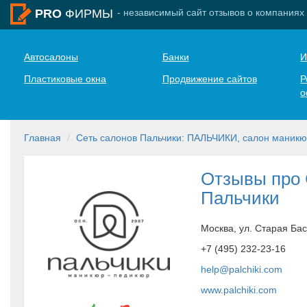
- независимый сайт отзывов о компаниях
PRO
ФИРМЫ
Автосалоны
Банки
И
Пластиковые окна
Продвижение сайтов
Р
о
Главная
Сеть салонов Пальчики: ПАЛЬЧИКИ, салон маникю
Отзывы про 
Пальчики
Москва, ул. Старая Ба
+7 (495) 232-23-16
help@palchiki.com
www.palchiki.com