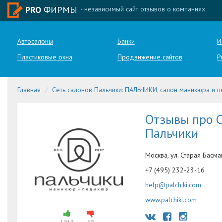
PRO
ФИРМЫ
- независимый сайт отзывов о компаниях
Автосалоны
Банки
И
Пластиковые окна
Продвижение сайтов
Р
Главная
Сеть салонов Пальчики: ПАЛЬЧИКИ, салон маникюра и 
Отзывы про С
Пальчики
Москва, ул. Старая Басма
+7 (495) 232-23-16
help@palchiki.com
www.palchiki.com
1013
68