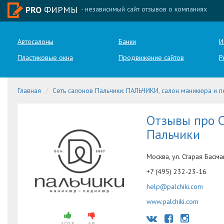
PRO
ФИРМЫ
- независимый сайт отзывов о компаниях
Автосалоны
Банки
И
Пластиковые окна
Продвижение сайтов
Р
Главная
Сеть салонов Пальчики: ПАЛЬЧИКИ, салон маникюра и 
Отзывы про С
Пальчики
Москва, ул. Старая Басма
+7 (495) 232-23-16
help@palchiki.com
www.palchiki.com
1013
68