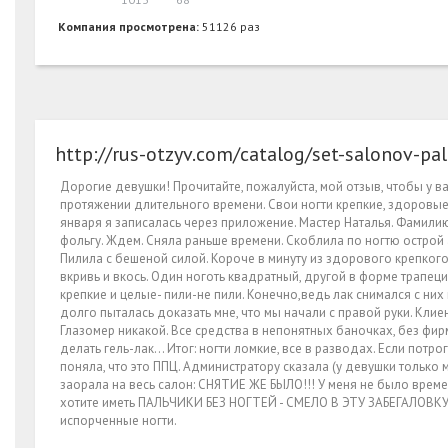
Компания просмотрена:
51126 раз
http://rus-otzyv.com/catalog/set-salonov-pal
Дорогие девушки! Прочитайте, пожалуйста, мой отзыв, чтобы у вас
протяжении длительного времени. Свои ногти крепкие, здоровые
января я записалась через приложение. Мастер Наталья. Фамилию
фольгу. Ждем. Сняла раньше времени. Скоблила по ногтю острой
Пилила с бешеной силой. Короче в минуту из здорового крепкого н
вкривь и вкось. Один ноготь квадратный, другой в форме трапеци
крепкие и целые- пили-не пили. Конечно,ведь лак снимался с них
долго пыталась доказать мне, что мы начали с правой руки. Клиен
Глазомер никакой. Все средства в непонятных баночках, без фир
делать гель-лак... Итог: ногти ломкие, все в разводах. Если потр
поняла, что это ППЦ. Администратору сказала (у девушки только м
заорала на весь салон: СНЯТИЕ ЖЕ БЫЛО!!! У меня не было времен
хотите иметь ПАЛЬЧИКИ БЕЗ НОГТЕЙ - СМЕЛО В ЭТУ ЗАБЕГАЛОВКУ. Ц
испорченные ногти.