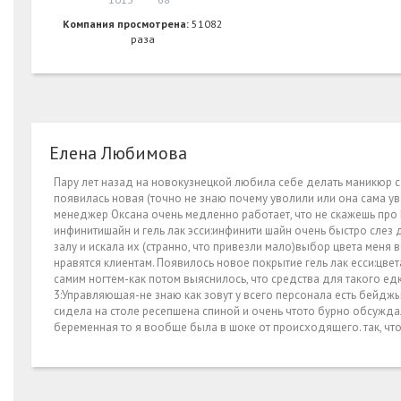
Компания просмотрена:
51082
раза
Елена Любимова
Пару лет назад на новокузнецкой любила себе делать маникюр 
появилась новая (точно не знаю почему уволили или она сама у
менеджер Оксана очень медленно работает, что не скажешь про
инфинитишайн и гель лак эсси:инфинити шайн очень быстро слез д
залу и искала их (странно, что привезли мало)выбор цвета меня 
нравятся клиентам. Появилось новое покрытие гель лак есси:цвет
самим ногтем-как потом выяснилось, что средства для такого ед
3:Управляющая-не знаю как зовут у всего персонала есть бейдж
сидела на столе ресепшена спиной и очень чтото бурно обсуждал
беременная то я вообще была в шоке от происходящего. так, что