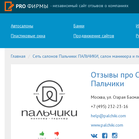
PRO
ФИРМЫ
- независимый сайт отзывов о компаниях
Автосалоны
Банки
И
Пластиковые окна
Продвижение сайтов
Р
Главная
Сеть салонов Пальчики: ПАЛЬЧИКИ, салон маникюра и 
Отзывы про С
Пальчики
Москва, ул. Старая Басма
+7 (495) 232-23-16
help@palchiki.com
www.palchiki.com
1013
68