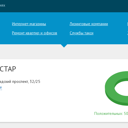
иях
Интернет-магазины
Лизинговые компании
Ремонт квартир и офисов
Службы такси
СТАР
адский проспект, 32/25
те
Положительных: 50