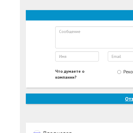
Что думаете о
Рек
компании?
От