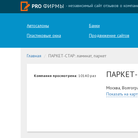
PRO
ФИРМЫ
- независимый сайт отзывов о компан
Автосалоны
Банки
Пластиковые окна
Продвижение сайтов
Главная
ПАРКЕТ-СТАР: ламинат, паркет
ПАРКЕТ-
Компания просмотрена:
10140 раз
Москва, Волгогр
Показать на кар