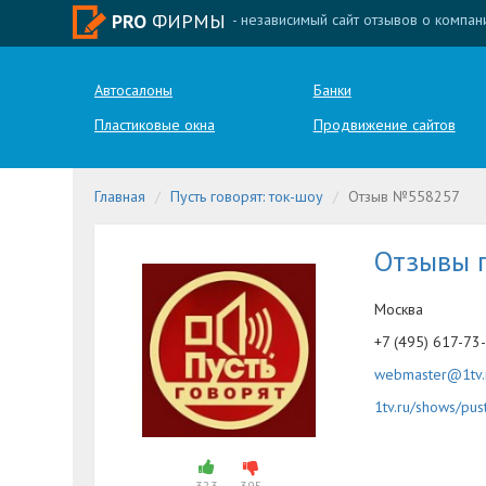
PRO
ФИРМЫ
- независимый сайт отзывов о компан
Автосалоны
Банки
Пластиковые окна
Продвижение сайтов
Главная
Пусть говорят: ток-шоу
Отзыв №558257
Отзывы п
Москва
+7 (495) 617-73
webmaster@1tv.
1tv.ru/shows/pus
323
395