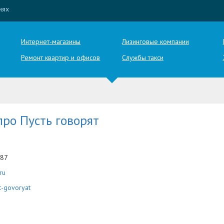
иях
Интернет-магазины
Лизинговые компании
Ремонт квартир и офисов
Службы такси
ро Пусть говорят
-87
ru
t-govoryat