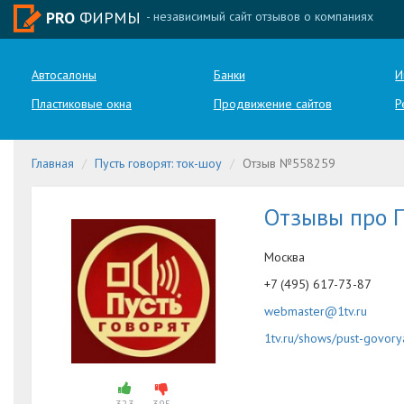
PRO
ФИРМЫ
- независимый сайт отзывов о компаниях
Автосалоны
Банки
И
Пластиковые окна
Продвижение сайтов
Р
Главная
Пусть говорят: ток-шоу
Отзыв №558259
Отзывы про П
Москва
+7 (495) 617-73-87
webmaster@1tv.ru
1tv.ru/shows/pust-govory
323
395