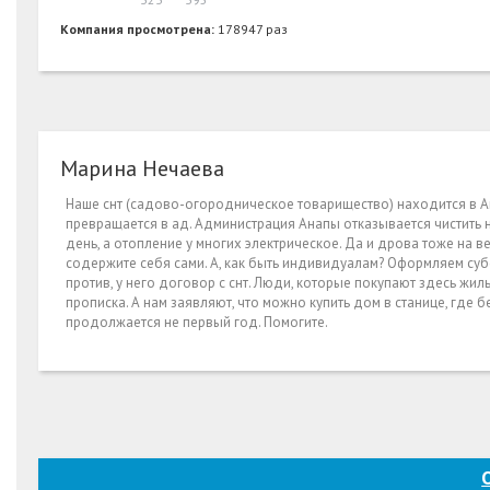
Компания просмотрена:
178947 раз
Марина Нечаева
Наше снт (садово-огородническое товарищество) находится в Ан
превращается в ад. Администрация Анапы отказывается чистить на
день, а отопление у многих электрическое. Да и дрова тоже на вес
содержите себя сами. А, как быть индивидуалам? Оформляем су
против, у него договор с снт. Люди, которые покупают здесь жиль
прописка. А нам заявляют, что можно купить дом в станице, где б
продолжается не первый год. Помогите.