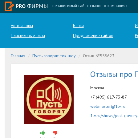
PRO
ФИРМЫ
- независимый сайт отзывов о компаниях
Автосалоны
Банки
И
Пластиковые окна
Продвижение сайтов
Р
Главная
Пусть говорят: ток-шоу
Отзыв №558623
Отзывы про П
Москва
+7 (495) 617-73-87
webmaster@1tv.ru
1tv.ru/shows/pust-govory
323
395