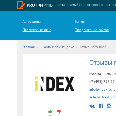
PRO
ФИРМЫ
- независимый сайт отзывов о компан
Автосалоны
Банки
Пластиковые окна
Продвижение сайтов
Главная
Школа Index: Индекс
Отзыв №794088
Отзывы 
Москва, Чистый 
+7 (495) 797-77
info@index-scho
index-school.co
49
0