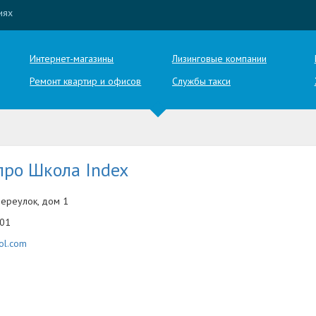
иях
Интернет-магазины
Лизинговые компании
Ремонт квартир и офисов
Службы такси
про Школа Index
переулок, дом 1
-01
ol.com
m