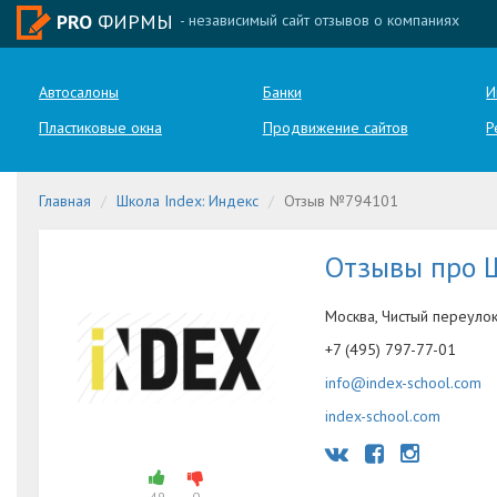
PRO
ФИРМЫ
- независимый сайт отзывов о компаниях
Автосалоны
Банки
И
Пластиковые окна
Продвижение сайтов
Р
Главная
Школа Index: Индекс
Отзыв №794101
Отзывы про 
Москва, Чистый переулок
+7 (495) 797-77-01
info@index-school.com
index-school.com
49
0