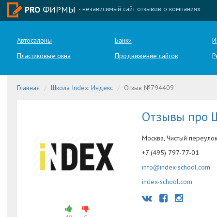
PRO
ФИРМЫ
- независимый сайт отзывов о компаниях
Автосалоны
Банки
И
Пластиковые окна
Продвижение сайтов
Р
Главная
Школа Index: Индекс
Отзыв №794409
Отзывы про 
Москва, Чистый переулок
+7 (495) 797-77-01
info@index-school.com
index-school.com
49
0