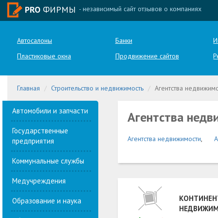
PRO
ФИРМЫ
- независимый сайт отзывов о компаниях
Автосалоны
Банки
И
Пластиковые окна
Продвижение сайтов
Р
Главная
Строительство и недвижимость
Агентства недвижим
Автомобили и запчасти
Агентства недв
Государственные
Агентства недвижимости
,
А
предприятия
Коммунальные службы
Медучреждения
КОНТИНЕН
Образование и наука
НЕДВИЖИ