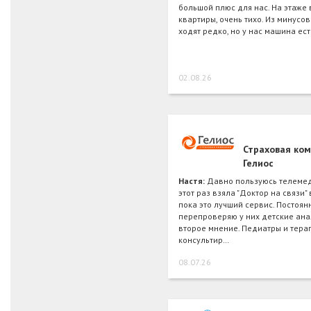
большой плюс для нас. На этаже 
квартиры, очень тихо. Из минусо
ходят редко, но у нас машина ест
02.08.26
Страховая ко
Гелиос
Настя:
Давно пользуюсь телемед
этот раз взяла "Доктор на связи" 
пока это лучший сервис. Постоян
перепроверяю у них детские ана
второе мнение. Педиатры и тера
консультир…
08.07.26