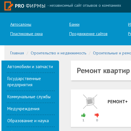
PRO
ФИРМЫ
- независимый сайт отзывов о компаниях
Автосалоны
Банки
И
Пластиковые окна
Продвижение сайтов
Р
Главная
Строительство и недвижимость
Строительные и рем
Автомобили и запчасти
Ремонт квартир
Государственные
предприятия
Коммунальные службы
РЕМОНТ+
Медучреждения
Образование и наука
1
0