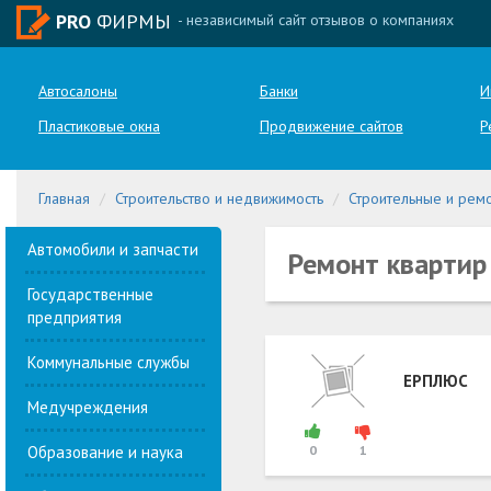
PRO
ФИРМЫ
- независимый сайт отзывов о компаниях
Автосалоны
Банки
И
Пластиковые окна
Продвижение сайтов
Р
Главная
Строительство и недвижимость
Строительные и рем
Автомобили и запчасти
Ремонт квартир
Государственные
предприятия
Коммунальные службы
ЕРПЛЮС
Медучреждения
Образование и наука
0
1