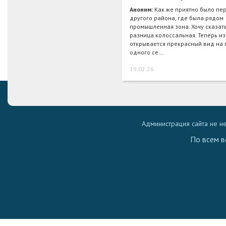
Аноним:
Как же приятно было пер
другого района, где была рядом
промышленная зона. Хочу сказать
разница колоссальная. Теперь из
открывается прекрасный вид на 
одного се…
19.02.26
Администрация сайта не н
По всем в