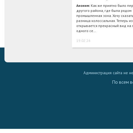
Аноним:
Как же приятно было пер
другого района, где была рядом
промышленная зона. Хочу сказать
разница колоссальная. Теперь из
открывается прекрасный вид на 
одного се…
19.02.26
Администрация сайта не н
По всем в