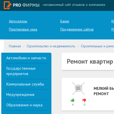
PRO
ФИРМЫ
- независимый сайт отзывов о компаниях
Автосалоны
Банки
И
Пластиковые окна
Продвижение сайтов
Р
Главная
Строительство и недвижимость
Строительные и рем
Автомобили и запчасти
Ремонт квартир
Государственные
предприятия
Коммунальные службы
МЕЛКИЙ Б
РЕМОНТ
Медучреждения
Образование и наука
4
0