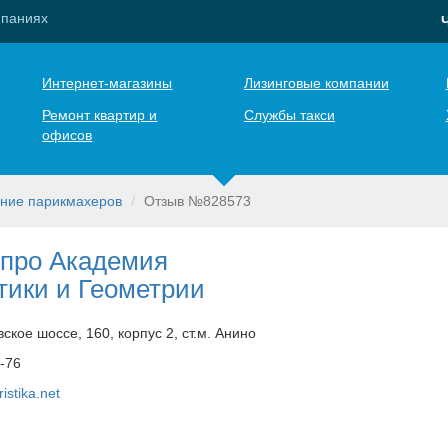
мпаниях
Интернет-магазины
Лизинговые компании
Ремонт квартир и
Службы такси
офисов
ение парикмахеров
Отзыв №828573
про Академия
тики и Геометрии
ское шоссе, 160, корпус 2, ст.м. Анино
6-76
stika.net
ф