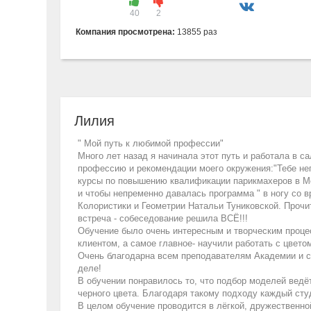
40
2
Компания просмотрена:
13855 раз
Лилия
" Мой путь к любимой профессии"
Много лет назад я начинала этот путь и работала в с
профессию и рекомендации моего окружения:"Тебе неп
курсы по повышению квалификации парикмахеров в Мо
и чтобы непременно давалась программа " в ногу со в
Колористики и Геометрии Натальи Туниковской. Прочи
встреча - собеседование решила ВСЁ!!!
Обучение было очень интересным и творческим проце
клиентом, а самое главное- научили работать с цвет
Очень благодарна всем преподавателям Академии и с
деле!
В обучении понравилось то, что подбор моделей ведё
черного цвета. Благодаря такому подходу каждый ст
В целом обучение проводится в лёгкой, дружественно