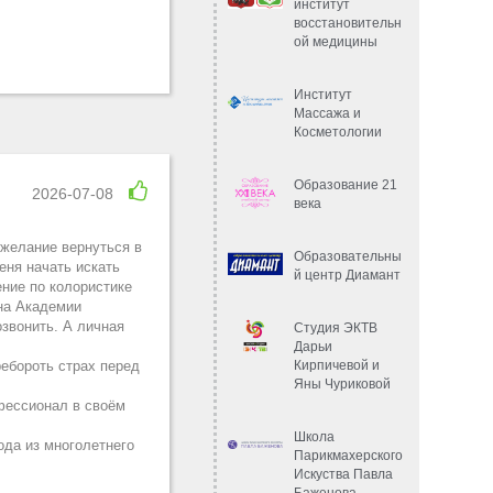
институт
восстановительн
ой медицины
Институт
Массажа и
Косметологии
Образование 21
2026-07-08
века
 желание вернуться в
Образовательны
еня начать искать
й центр Диамант
ние по колористике
 на Академии
звонить. А личная
Студия ЭКТВ
Дарьи
Кирпичевой и
ебороть страх перед
Яны Чуриковой
фессионал в своём
Школа
ода из многолетнего
Парикмахерского
Искуства Павла
Баженова