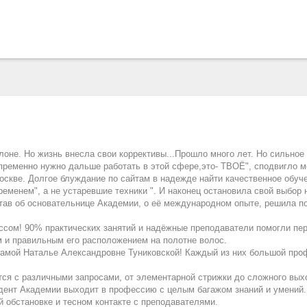
алоне. Но жизнь внесла свои коррективы...Прошло много лет. Но сильное
ременно нужно дальше работать в этой сфере,это- ТВОЁ", сподвигло м
скве. Долгое блуждание по сайтам в надежде найти качественное обуче
ременем", а не устаревшие техники ". И наконец остановила свой выбор
тав об основательнице Академии, о её международном опыте, решила по
ссом! 90% практических занятий и надёжные преподаватели помогли пер
ом и правильным его расположением на полотне волос.
амой Наталье Александровне Туниковской! Каждый из них большой про
тся с различными запросами, от элементарной стрижки до сложного вых
удент Академии выходит в профессию с целым багажом знаний и умений.
й обстановке и тесном контакте с преподавателями.