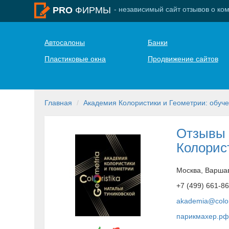
- независимый сайт отзывов о ко
PRO
ФИРМЫ
Автосалоны
Банки
Пластиковые окна
Продвижение сайтов
Главная
Академия Колористики и Геометрии: обуч
Отзывы 
Колорис
Москва, Варшав
+7 (499) 661-8
akademia@colori
парикмахер.р