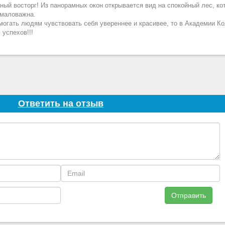
ый восторг! Из панорамных окон открывается вид на спокойный лес, ко
емаловажна.
омогать людям чувствовать себя увереннее и красивее, то в Академии К
 успехов!!!
Ответить на отзыв
Отправить