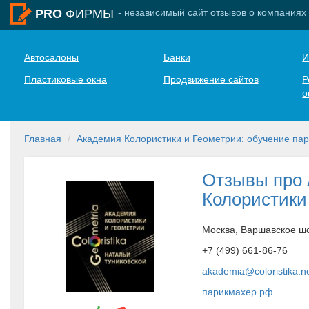
- независимый сайт отзывов о компаниях
PRO
ФИРМЫ
Автосалоны
Банки
И
Пластиковые окна
Продвижение сайтов
Р
о
Главная
Академия Колористики и Геометрии: обучение па
Отзывы про
Колористики
Москва, Варшавское шос
+7 (499) 661-86-76
akademia@coloristika.n
парикмахер.рф