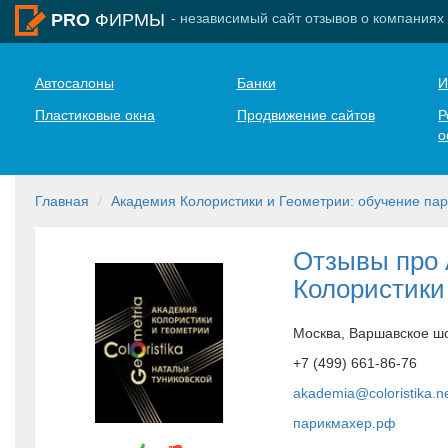
- независимый сайт отзывов о компаниях
PRO
ФИРМЫ
Автосалоны
Банки
И
Пластиковые окна
Продвижение сайтов
Р
о
Главная
Академия Колористики и Геометрии: обучение па
Отзывы про
Колористики
Москва, Варшавское шос
+7 (499) 661-86-76
akademia@coloristika.n
парикмахер.рф