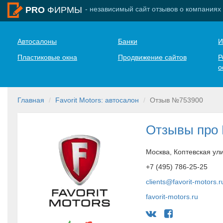
- независимый сайт отзывов о компаниях
PRO
ФИРМЫ
Автосалоны
Банки
И
Пластиковые окна
Продвижение сайтов
Р
о
Главная
Favorit Motors: автосалон
Отзыв №753900
Отзывы про F
Москва, Коптевская ул
+7 (495) 786-25-25
clients@favorit-motors.r
favorit-motors.ru