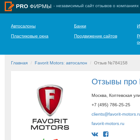
- независимый сайт отзывов о компаниях
PRO
ФИРМЫ
Автосалоны
Банки
И
Пластиковые окна
Продвижение сайтов
Р
о
Главная
Favorit Motors: автосалон
Отзыв №784158
Отзывы про F
Москва, Коптевская ул
+7 (495) 786-25-25
clients@favorit-motors.r
favorit-motors.ru