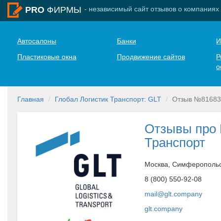
- независимый сайт отзывов о компаниях
PRO
ФИРМЫ
Автосалоны
Банки
И
Пластиковые окна
Продвижение сайтов
Р
о
Главная
Глобал Логистик Транспорт: GLT
Отзыв №81683
Отзывы про 
Транспорт
Москва, Симферопольск
8 (800) 550-92-08
mail@glt.company
glt.company