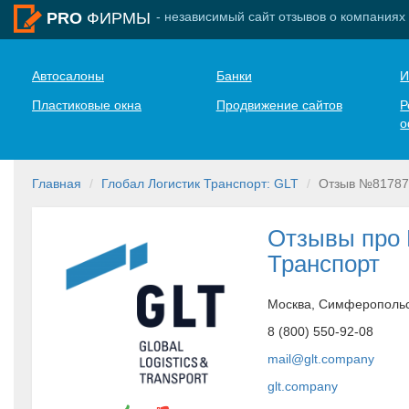
- независимый сайт отзывов о компаниях
PRO
ФИРМЫ
Автосалоны
Банки
И
Пластиковые окна
Продвижение сайтов
Р
о
Главная
Глобал Логистик Транспорт: GLT
Отзыв №81787
Отзывы про 
Транспорт
Москва, Симферопольск
8 (800) 550-92-08
mail@glt.company
glt.company