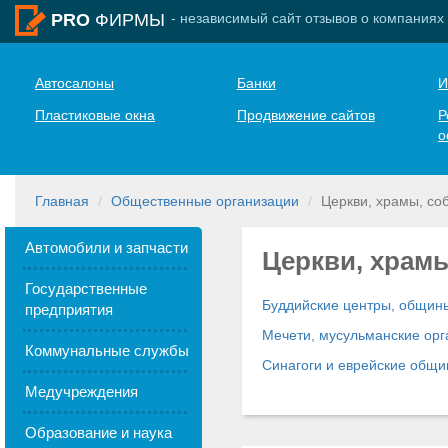
- независимый сайт отзывов о компаниях
PRO
ФИРМЫ
Автосалоны
Банки
И
Пластиковые окна
Продвижение сайтов
Р
о
Главная
Общественные организации
Церкви, храмы, соб
Автомобили и запчасти
Церкви, храмы
Государственные
Буддийские центры, общины
предприятия
Мечети, мусульманские орг
Коммунальные службы
Синагоги и еврейские общ
Медучреждения
Образование и наука