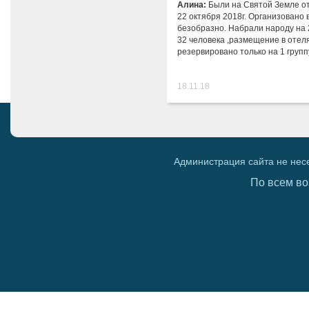
Алина:
Были на Святой Земле о
22 октября 2018г. Организовано 
безобразно. Набрали народу на 
32 человека ,размещение в отел
резервировано только на 1 групп
18.11.18
Администрация сайта не нес
По всем во